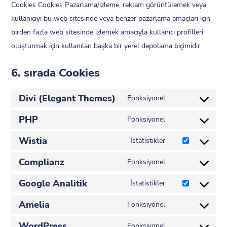
Cookies Cookies Pazarlama/izleme, reklam görüntülemek veya
kullanıcıyı bu web sitesinde veya benzer pazarlama amaçları için
birden fazla web sitesinde izlemek amacıyla kullanıcı profilleri
oluşturmak için kullanılan başka bir yerel depolama biçimidir.
6. sırada Cookies
Divi (Elegant Themes)
Fonksiyonel
Hizmet
PHP
onayı
Fonksiyonel
Hizmet
divi-
Wistia
için
İstatistikler
(elegant-
Wistia
onay
themes)
Complianz
hizmeti
Fonksiyonel
php
Hizmet
için
Google Analitik
için
İstatistikler
onay
googleHizmet
onay
Amelia
onayı
Fonksiyonel
complianz
Amelia'ya
-
WordPress
hizmet
Fonksiyonel