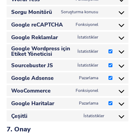
analitik
Wordpress
izni
Sorgu Monitörü
hizmet
Soruşturma konusu
Sorgu-
onayı
Google reCAPTCHA
izleyici
Fonksiyonel
googleHizmet
hizmetine
Google Reklamlar
için
İstatistikler
onay
googleHizmet
onay
Google Wordpress için
onayı
İstatistikler
-
Etiket Yöneticisi
google-
-
recaptcha
tag-
Sourcebuster JS
İstatistikler
reklamlar
sourcebuster-
manager-
Google Adsense
js
Pazarlama
for-
googleHizmet
hizmeti
wordpress
WooCommerce
için
Fonksiyonel
için
Woocommerce
hizmetine
onay
onay
Google Haritalar
hizmeti
Pazarlama
onay
-
googleHizmet
için
adsense
Çeşitli
haritalarına
İstatistikler
onay
Diğer
onay
7. Onay
hizmetlere