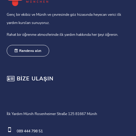
Genç bir ekibiz ve Münih ve çevresinde göz hizasında heyecan verici ilk
yardım kursları sunuyoruz.
Rahat bir öğrenme atmosferinde ilk yardım hakkında her şeyi öğrenin.
Randevu alın

BIZE ULAŞIN
İlk Yardım Münih Rosenheimer Straße 125 81667 Münih

089 444 798 51